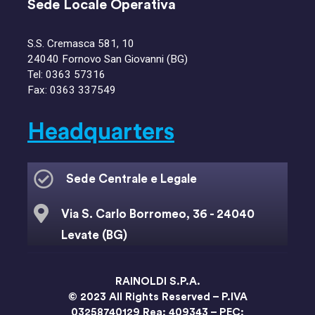
Sede Locale Operativa
S.S. Cremasca 581, 10
24040 Fornovo San Giovanni (BG)
Tel:
0363 57316
Fax: 0363 337549
Headquarters
Sede Centrale e Legale
Via S. Carlo Borromeo, 36 - 24040
Levate (BG)
info@rainoldi.it
RAINOLDI S.P.A.
© 2023 All Rights Reserved – P.IVA
+39 (035) 2682 111
03258740129 Rea: 409343 – PEC: