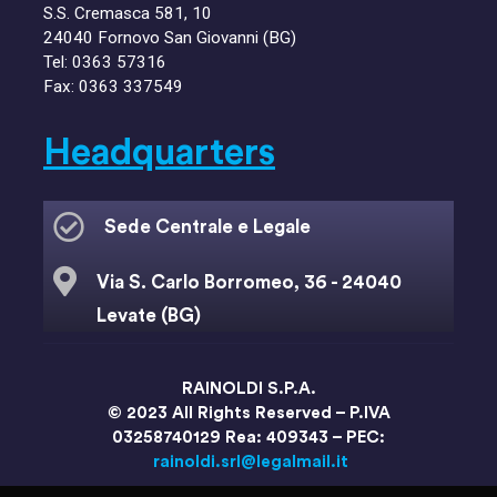
S.S. Cremasca 581, 10
24040 Fornovo San Giovanni (BG)
Tel:
0363 57316
Fax: 0363 337549
Headquarters
Sede Centrale e Legale
Via S. Carlo Borromeo, 36 - 24040
Levate (BG)
info@rainoldi.it
RAINOLDI S.P.A.
© 2023 All Rights Reserved – P.IVA
+39 (035) 2682 111
03258740129 Rea: 409343 – PEC:
rainoldi.srl@legalmail.it