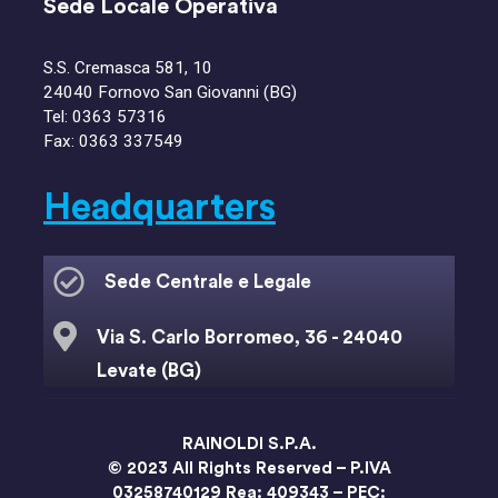
Sede Locale Operativa
S.S. Cremasca 581, 10
24040 Fornovo San Giovanni (BG)
Tel:
0363 57316
Fax: 0363 337549
Headquarters
Sede Centrale e Legale
Via S. Carlo Borromeo, 36 - 24040
Levate (BG)
info@rainoldi.it
RAINOLDI S.P.A.
© 2023 All Rights Reserved – P.IVA
+39 (035) 2682 111
03258740129 Rea: 409343 – PEC: