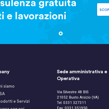
sulenza gratuita
SCOP
ti e lavorazioni
pany
Sede amministrativa e
Operativa
hi siamo
Via Silvestre 48 BIS
SA
21052 Busto Arsizio (VA)
odotti e Servizi
Tel:
0331 327311
Fax: 0331 351950
avora con noi