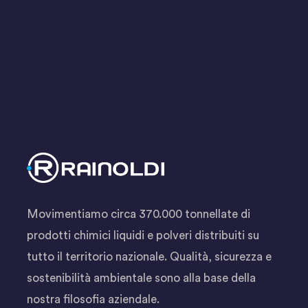
odit aut fugit, sed quia consequuntur magni dolores eos qui
ratione voluptatem sequi nesciunt. Neque porro quisquam est,
qui dolorem ipsum quia dolor sit amet consectetur, adipisci
velit, sed quia non numquam eius modi tempora incidunt ut
labore et dolore
Movimentiamo circa 370.000 tonnellate di
prodotti chimici liquidi e polveri distribuiti su
tutto il territorio nazionale. Qualità, sicurezza e
sostenibilità ambientale sono alla base della
nostra filosofia aziendale.