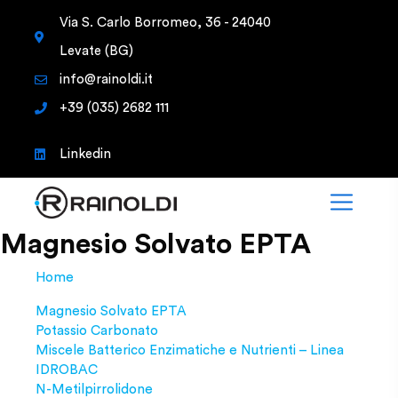
Via S. Carlo Borromeo, 36 - 24040
Levate (BG)
info@rainoldi.it
+39 (035) 2682 111
Linkedin
Magnesio Solvato EPTA
Home
Magnesio Solvato EPTA
Potassio Carbonato
Miscele Batterico Enzimatiche e Nutrienti – Linea
IDROBAC
N-Metilpirrolidone